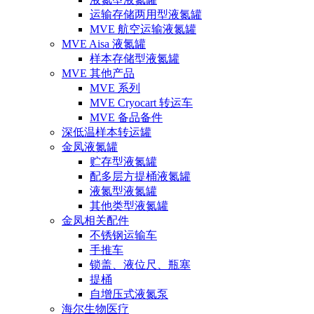
运输存储两用型液氮罐
MVE 航空运输液氮罐
MVE Aisa 液氮罐
样本存储型液氮罐
MVE 其他产品
MVE 系列
MVE Cryocart 转运车
MVE 备品备件
深低温样本转运罐
金凤液氮罐
贮存型液氮罐
配多层方提桶液氮罐
液氮型液氮罐
其他类型液氮罐
金凤相关配件
不锈钢运输车
手推车
锁盖、液位尺、瓶塞
提桶
自增压式液氮泵
海尔生物医疗