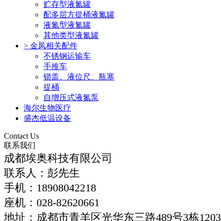
贮存型液氮罐
配多层方提桶液氮罐
液氮型液氮罐
其他类型液氮罐
>
金凤相关配件
不锈钢运输车
手推车
锁盖、液位尺、瓶塞
提桶
自增压式液氮泵
海尔生物医疗
盛杰低温设备
Contact Us
联系我们
成都埃奥科技有限公司
联系人：彭先生
手机：
18908042218
座机：
028-
82620661
地址：成都市青羊区光华东三路489号3栋120