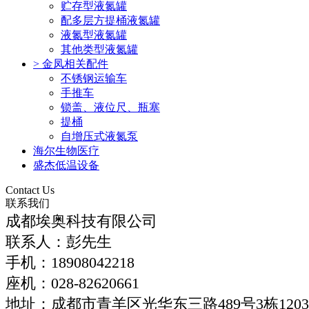
贮存型液氮罐
配多层方提桶液氮罐
液氮型液氮罐
其他类型液氮罐
>
金凤相关配件
不锈钢运输车
手推车
锁盖、液位尺、瓶塞
提桶
自增压式液氮泵
海尔生物医疗
盛杰低温设备
Contact Us
联系我们
成都埃奥科技有限公司
联系人：彭先生
手机：
18908042218
座机：
028-
82620661
地址：成都市青羊区光华东三路489号3栋120