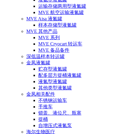
运输存储两用型液氮罐
MVE 航空运输液氮罐
MVE Aisa 液氮罐
样本存储型液氮罐
MVE 其他产品
MVE 系列
MVE Cryocart 转运车
MVE 备品备件
深低温样本转运罐
金凤液氮罐
贮存型液氮罐
配多层方提桶液氮罐
液氮型液氮罐
其他类型液氮罐
金凤相关配件
不锈钢运输车
手推车
锁盖、液位尺、瓶塞
提桶
自增压式液氮泵
海尔生物医疗